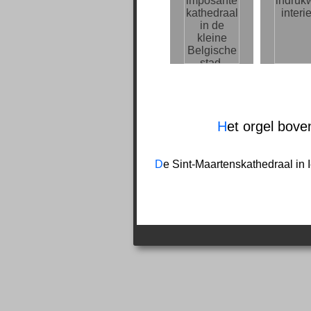
H
et orgel bove
D
e Sint-Maartenskathedraal in I