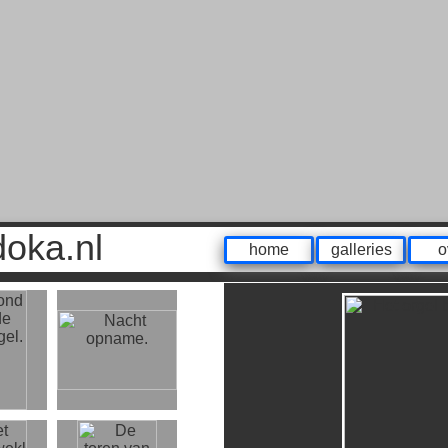
odoka.nl
home
galleries
o