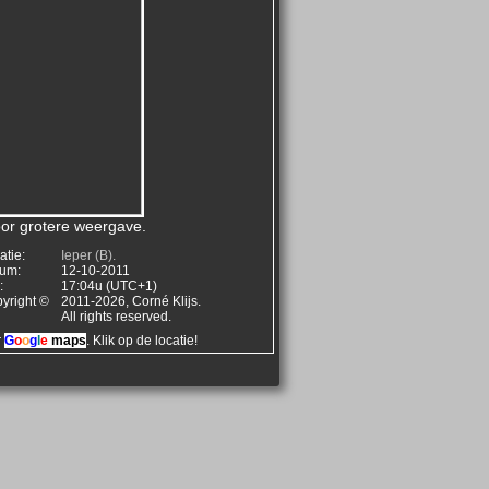
voor grotere weergave.
atie:
Ieper (B).
um:
12-10-2011
:
17:04u (UTC+1)
yright ©
2011-2026, Corné Klijs.
All rights reserved.
r
G
o
o
g
l
e
maps
. Klik op de locatie!