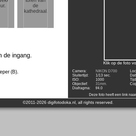
n de ingang.
Klik op de foto 
Camera:
NIKON D700
Loc
eper (B).
Sluitertijd:
1/13 sec.
Dat
ISO:
1000
Tijd
Objectief:
31mm.
Cop
Diafragma:
f/4.0
Deze foto heeft een link naa
©2011-2026 digifotodoka.nl, all rights reserved.