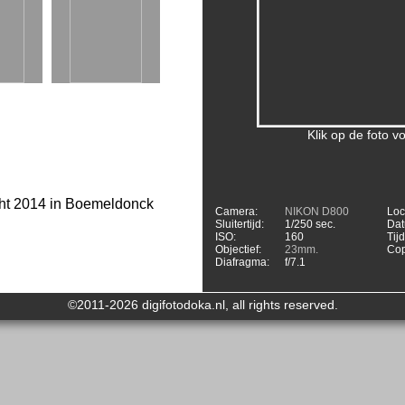
Klik op de foto 
cht 2014 in Boemeldonck
Camera:
NIKON D800
Loc
Sluitertijd:
1/250 sec.
Dat
ISO:
160
Tijd
Objectief:
23mm.
Cop
Diafragma:
f/7.1
©2011-2026 digifotodoka.nl, all rights reserved.