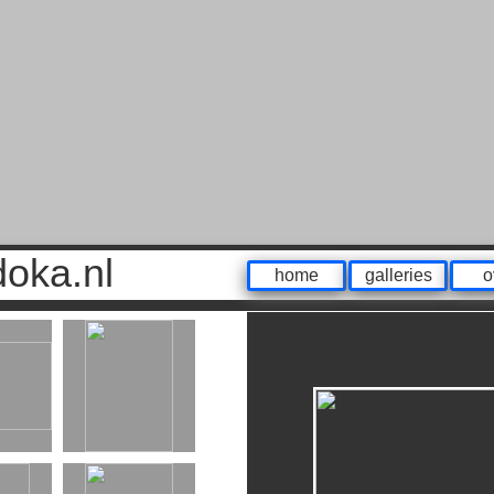
odoka.nl
home
galleries
o