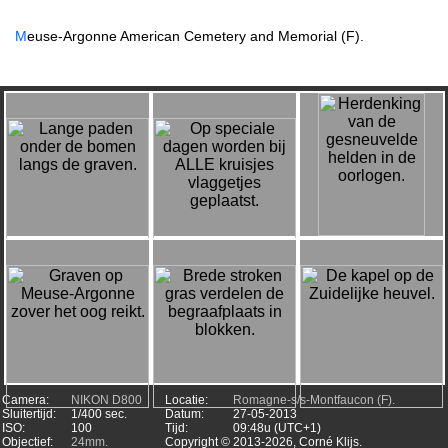
M
euse-Argonne American Cemetery and Memorial (F).
Camera:
NIKON D800
Locatie:
Romagne-s/s-Montfaucon (F).
Sluitertijd:
1/400 sec.
Datum:
27-05-2013
ISO:
100
Tijd:
09:48u (UTC+1)
Objectief:
24mm.
Copyright ©
2013-2026, Corné Klijs.