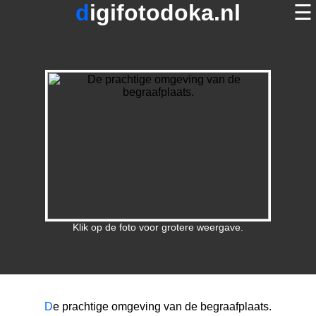
digifotodoka.nl
☰
home
×
foto's op digifotodoka.nl
over digifotodoka.nl
contact
terug
Klik op de foto voor grotere weergave.
D
e prachtige omgeving van de begraafplaats.