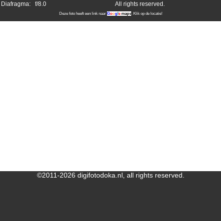
Diafragma:
f/8.0
All rights reserved.
Deze foto heeft een link naar
G
o
o
g
l
e
maps
. Klik op de locatie!
©2011-2026 digifotodoka.nl, all rights reserved.