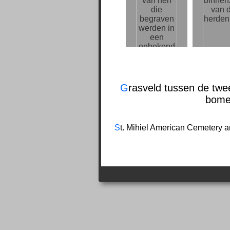
G
rasveld tussen de twe
bome
S
t. Mihiel American Cemetery a