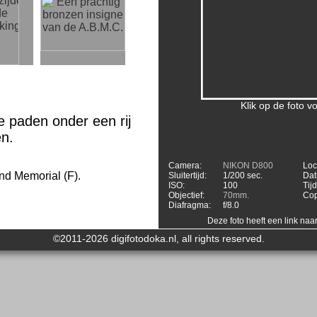
Klik op de foto 
e paden onder een rij
n.
Camera:
NIKON D800
Loc
nd Memorial (F).
Sluitertijd:
1/200 sec.
Dat
ISO:
100
Tijd
Objectief:
70mm.
Cop
Diafragma:
f/8.0
Deze foto heeft een link naa
©2011-2026 digifotodoka.nl, all rights reserved.