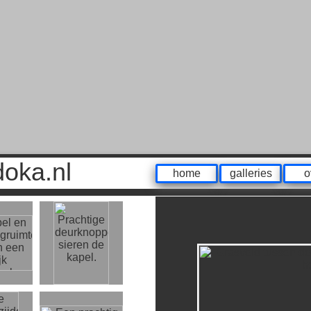
odoka.nl
home
galleries
o