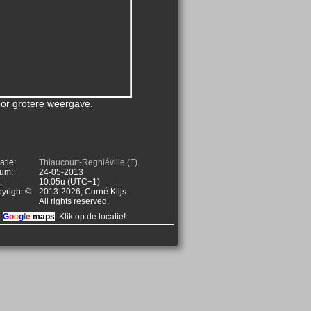
voor grotere weergave.
atie:
Thiaucourt-Regniéville (F).
um:
24-05-2013
:
10:05u (UTC+1)
yright ©
2013-2026, Corné Klijs.
All rights reserved.
r
G
o
o
g
l
e
maps
. Klik op de locatie!