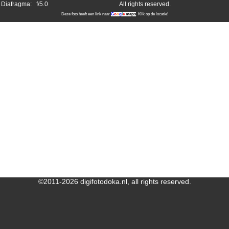
Diafragma:
f/5.0
All rights reserved.
Deze foto heeft een link naar
G
o
o
g
l
e
maps
. Klik op de locatie!
©2011-2026 digifotodoka.nl, all rights reserved.