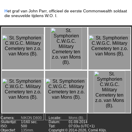
H
et graf van John Parr, officieel de eerste Commonwealth soldaat
die sneuvelde tijdens W.O. I.
Camera:
NIKON D800
Locatie:
Mons (B).
Sluitertijd:
1/160 sec.
Datum:
01-09-2014
ISO:
500
Tijd:
07:03u (UTC+1)
Objectief:
135mm.
Copyright ©
2014-2026, Corné Klijs.