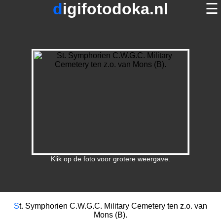
digifotodoka.nl
☰
home
×
foto's op digifotodoka.nl
over digifotodoka.nl
contact
terug
Klik op de foto voor grotere weergave.
S
t. Symphorien C.W.G.C. Military Cemetery ten z.o. van
Mons (B).