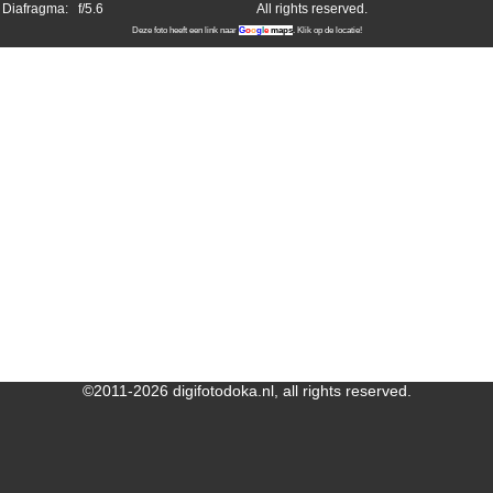
Diafragma:
f/5.6
All rights reserved.
Deze foto heeft een link naar
G
o
o
g
l
e
maps
. Klik op de locatie!
©2011-2026 digifotodoka.nl, all rights reserved.