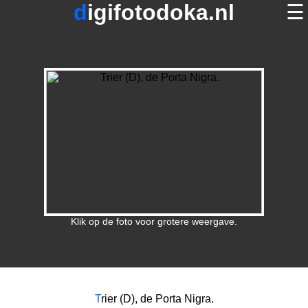
digifotodoka.nl
☰
home
×
foto's op digifotodoka.nl
over digifotodoka.nl
contact
terug
Klik op de foto voor grotere weergave.
T
rier (D), de Porta Nigra.