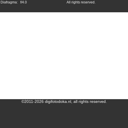
Diafragma:
f/4.0
All rights reserved.
©2011-2026 digifotodoka.nl, all rights reserved.