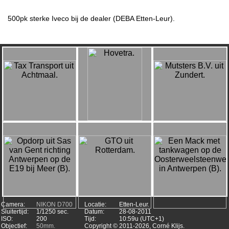
500pk sterke Iveco bij de dealer (DEBA Etten-Leur).
Camera:
NIKON D700
Locatie:
Etten-Leur.
Sluitertijd:
1/1250 sec.
Datum:
28-08-2011
ISO:
200
Tijd:
10:59u (UTC+1)
Objectief:
50mm.
Copyright ©
2011-2026, Corné Klijs.