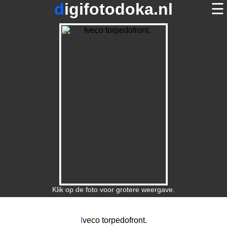
digifotodoka.nl
☰
home
×
foto's op digifotodoka.nl
over digifotodoka.nl
contact
terug
Klik op de foto voor grotere weergave.
I
veco torpedofront.